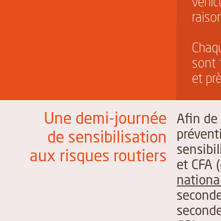
véhic
raiso
Chaqu
sont 
et pr
Une demi-journée
Afin de 
prévent
de sensibilisation
sensibil
aux risques routiers
et CFA (
nationa
seconde
seconde