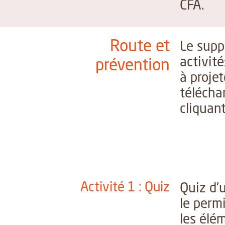
CFA.
Route et
Le sup
activit
prévention
à proje
télécha
cliquant
Activité 1 : Quiz
Quiz d'
le perm
les élém